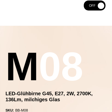
ON
OFF
M08
LED-Glühbirne G45, E27, 2W, 2700K,
136Lm, milchiges Glas
SKU:
BB-M08