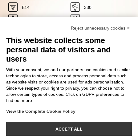
E14
330°
No
15.000 h
Reject unnecessary cookies ✕
-87%
0 sec
This website collects some
50/60 Hz
2700 K
personal data of visitors and
LED
136 Lm
users
0 mg
+15.000
With your consent, we and our partners use cookies and similar
technologies to store, access and process personal data such
220/240 V
2 W
as website visits or cookies are used for ads personalisation.
Ra
Since we respect your right to privacy, you can choose not to
80
G
allow certain types of cookies. Click on GDPR preferences to
find out more.
View the Complete Cookie Policy
FOLGE UNS AUF
ACCEPT ALL