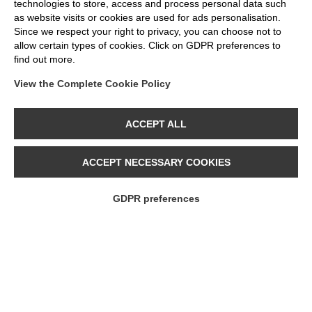
technologies to store, access and process personal data such
anpassungsfähigen Lichtquellen gesucht, die im
as website visits or cookies are used for ads personalisation.
Innen- wie im Außenbereich eingesetzt werden
Since we respect your right to privacy, you can choose not to
allow certain types of cookies. Click on GDPR preferences to
können, und zusätzlich zu den traditionellen mit
find out more.
220-240V betriebenen Glühbirnen Varianten mit
5V Technologie entwickelt.
View the Complete Cookie Policy
EFFIZIENT, AUCH WAS DIE
ACCEPT ALL
VERPACKUNG ANGEHT
ACCEPT NECESSARY COOKIES
Bei allen Bebulbs Glühbirnen handelt es sich um
LED Lampen; verglichen mit herkömmlichen
GDPR preferences
Leuchtmitteln hat man also eine erhebliche
Kosteneinsparung, aber vor allem mehr
Nachhaltigkeit! Zu den neuen Linien gehören
auch Glühbirnen mit hohem Lichtstrom, die eine
ausgezeichnete Lichtintensität und eine hohe
Lebensdauer garantieren. Nicht zu vergessen: Die
farbenfrohen Schachteln der Bebulbs Produkte