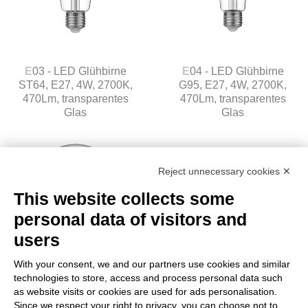
E03 - LED Glühbirne
E04 - LED Glühbirne
ST64, E27, 4W, 2700K,
G95, E27, 4W, 2700K,
470Lm, transparentes
470Lm, transparentes
Glas
Glas
Reject unnecessary cookies ✕
This website collects some
personal data of visitors and
users
With your consent, we and our partners use cookies and similar
technologies to store, access and process personal data such
as website visits or cookies are used for ads personalisation.
E05 - LED Glühbirne
E08 - LED-Glühbirne
Since we respect your right to privacy, you can choose not to
G125, E27, 4W, 2700K,
G45, E27, 2W, 2700K,