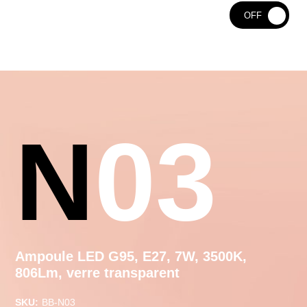
ON
OFF
N03
Ampoule LED G95, E27, 7W, 3500K,
806Lm, verre transparent
SKU:
BB-N03