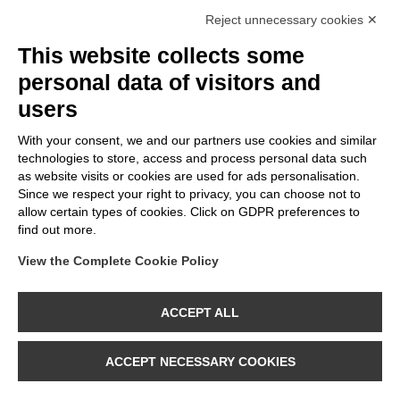
Reject unnecessary cookies ✕
This website collects some
personal data of visitors and
users
With your consent, we and our partners use cookies and similar
technologies to store, access and process personal data such
as website visits or cookies are used for ads personalisation.
P09 - Ampoule LED
Since we respect your right to privacy, you can choose not to
G125, E27, 12W, 2700K,
allow certain types of cookies. Click on GDPR preferences to
1521Lm, verre effet
find out more.
porcelaine
View the Complete Cookie Policy
CATALOGUE
CONTACTS
À PROPOS
ACCEPT ALL
BeBulbs est une marque déposée de MOSAIC S.p.A.
Lungo Dora P.Colletta n. 113/9 - 10153 - Torino (TO)
ACCEPT NECESSARY COOKIES
P.IVA: 09813270015