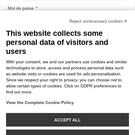
Mot de passe
Reject unnecessary cookies ✕
This website collects some
Message concernant la confidentialité des données clients
personal data of visitors and
I dati personali che ci fornisci sono utilizzati per rispondere alle
tue domande, elaborare gli ordini o consentire l'accesso a
users
informazioni specifiche. Hai il diritto di modificare e cancellare
tutte le informazioni personali che si trovano nella pagina "Il
With your consent, we and our partners use cookies and similar
mio Account".
technologies to store, access and process personal data such
as website visits or cookies are used for ads personalisation.
Since we respect your right to privacy, you can choose not to
ENREGISTRER
allow certain types of cookies. Click on GDPR preferences to
find out more.
View the Complete Cookie Policy
CATALOGUE
CONTACTS
À PROPOS
ACCEPT ALL
BeBulbs est une marque déposée de MOSAIC S.p.A.
Lungo Dora P.Colletta n. 113/9 - 10153 - Torino (TO)