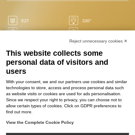
E27
330°
Oui
15.000 h
Reject unnecessary cookies ✕
-84%
0 sec
This website collects some
50/60 Hz
1800 K
personal data of visitors and
LED
250 Lm
users
0 mg
+20.000
With your consent, we and our partners use cookies and similar
technologies to store, access and process personal data such
220/240 V
4 W
as website visits or cookies are used for ads personalisation.
Ra
Since we respect your right to privacy, you can choose not to
+80
NA
allow certain types of cookies. Click on GDPR preferences to
find out more.
View the Complete Cookie Policy
SUIVEZ-NOUS SUR