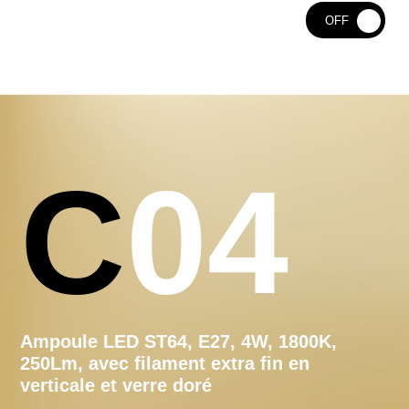
ON
OFF
C04
Ampoule LED ST64, E27, 4W, 1800K,
250Lm, avec filament extra fin en
verticale et verre doré