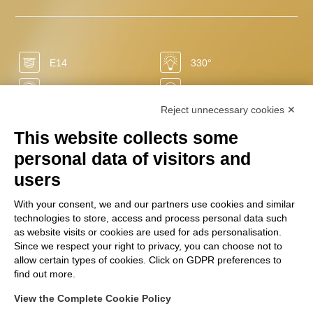
E14
330°
Oui
15.000 h
Reject unnecessary cookies ✕
-83%
0 sec
This website collects some
50/60 Hz
1800 K
personal data of visitors and
LED
136 Lm
users
0 mg
+20.000
With your consent, we and our partners use cookies and similar
technologies to store, access and process personal data such
220/240 V
2.5 W
as website visits or cookies are used for ads personalisation.
Ra
Since we respect your right to privacy, you can choose not to
+80
NA
allow certain types of cookies. Click on GDPR preferences to
find out more.
View the Complete Cookie Policy