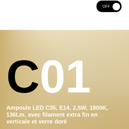
ON
OFF
C01
Ampoule LED C35, E14, 2,5W, 1800K,
136Lm, avec filament extra fin en
verticale et verre doré