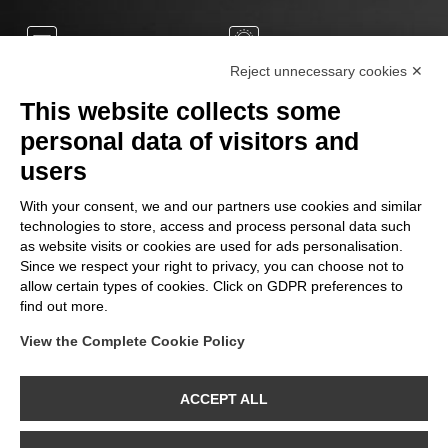
E27
330°
Reject unnecessary cookies ✕
No
15.000 h
This website collects some
0 sec
50/60 Hz
personal data of visitors and
1800 K
LED
users
60 Lm
0 mg
With your consent, we and our partners use cookies and similar
technologies to store, access and process personal data such
+7.500
220/240 V
as website visits or cookies are used for ads personalisation.
Ra
Since we respect your right to privacy, you can choose not to
2.2 W
80
allow certain types of cookies. Click on GDPR preferences to
find out more.
View the Complete Cookie Policy
SEGUICI SU
ACCEPT ALL